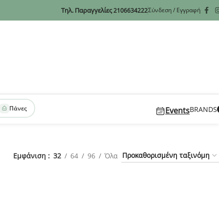
Τηλ. Παραγγελίες
Σύνδεση / Εγγραφή
2106634222
Πάνες
BRANDS
Events
Εμφάνιση
32
64
96
Όλα