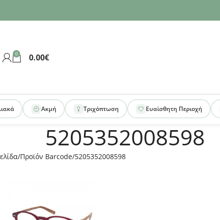
0
0.00
€
λιακά
Ακμή
Τριχόπτωση
Ευαίσθητη Περιοχή
5205352008598
ελίδα
Προϊόν Barcode
5205352008598