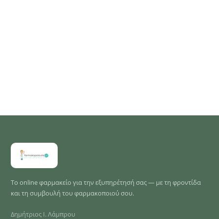
Το online φαρμακείο για την εξυπηρέτησή σας — με τη φροντίδα
και τη συμβουλή του φαρμακοποιού σου.
Δημήτριος Ι. Λάμπρου