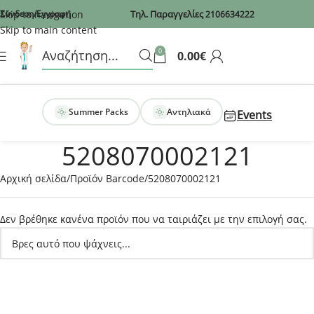
Recaptcha
Skip to navigation
Σύνδεση/Εγγραφή
Τηλ. Παραγγελίες
2106634222
Skip to main content
0
0.00
€
Summer Packs
Αντηλιακά
Events
5208070002121
Αρχική σελίδα
Προϊόν Barcode
5208070002121
Δεν βρέθηκε κανένα προϊόν που να ταιριάζει με την επιλογή σας.