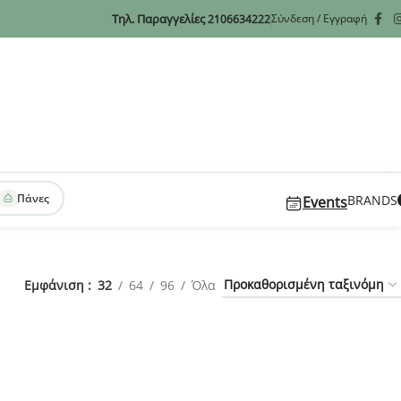
Τηλ. Παραγγελίες
Σύνδεση / Εγγραφή
2106634222
Πάνες
BRANDS
Events
Εμφάνιση
32
64
96
Όλα