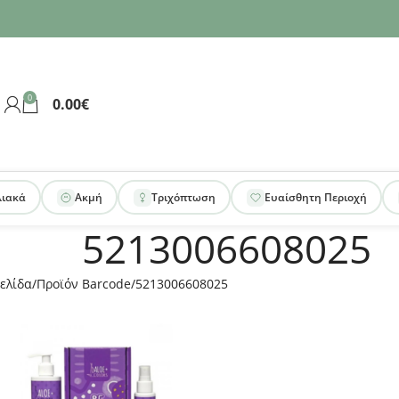
0
0.00
€
λιακά
Ακμή
Τριχόπτωση
Ευαίσθητη Περιοχή
5213006608025
ελίδα
Προϊόν Barcode
5213006608025