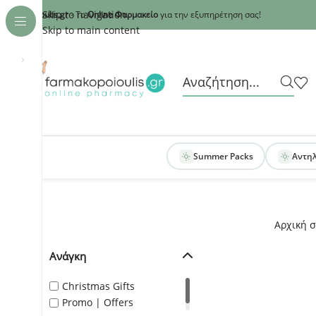
Recaptcha
Skip to navigation
armakopoioulis.gr
- Το
Online Φαρμακείο
για την εξυπηρέτηση σας!
Skip to main content
›
Summer Packs
Αντη
Αρχική σ
Ανάγκη
Christmas Gifts
Promo | Offers