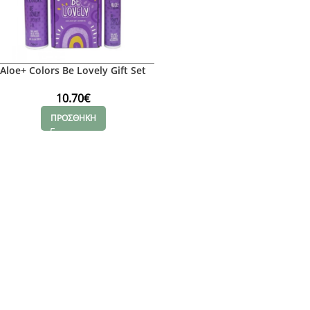
Aloe+ Colors Be Lovely Gift Set
10.70
€
ΠΡΟΣΘΗΚΗ