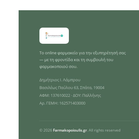
Το online φαρμακείο για την εξυπηρέτησή σας
— με τη φροντίδα και τη συμβουλή του
φαρμακοποιού σου.
Δημήτριος Ι. Λάμπρου
Βασιλέως Παύλου 63, Σπάτα, 19004
ΑΦΜ: 137610022 · ΔΟΥ: Παλλήνης
Αρ. ΓΕΜΗ: 162571403000
© 2026
Farmakopoioulis.gr
. All rights reserved