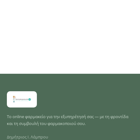
Το online φαρμακείο για την εξυπηρέτησή σας — με τη φροντίδα
και τη συμβουλή του φαρμακοποιού σου.
Δημήτριος Ι. Λάμπρου