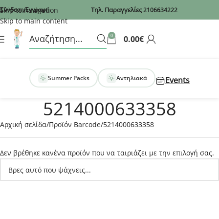
Recaptcha
Skip to navigation
Σύνδεση/Εγγραφή
Τηλ. Παραγγελίες
2106634222
Skip to main content
0
0.00
€
Summer Packs
Αντηλιακά
Events
5214000633358
Αρχική σελίδα
Προϊόν Barcode
5214000633358
Δεν βρέθηκε κανένα προϊόν που να ταιριάζει με την επιλογή σας.