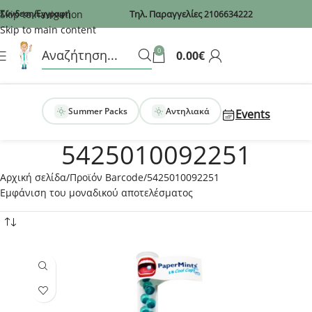
Recaptcha
Skip to navigation
Σύνδεση/Εγγραφή
Τηλ. Παραγγελίες
2106634222
Skip to main content
0
0.00
€
Summer Packs
Αντηλιακά
Events
5425010092251
Αρχική σελίδα
Προϊόν Barcode
5425010092251
Εμφάνιση του μοναδικού αποτελέσματος