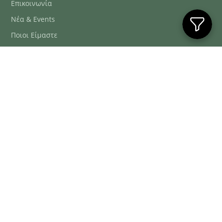
Επικοινωνία
Νέα & Events
Ποιοι Είμαστε
Συχνές Ερωτήσεις
Blog
ΕΞΥΠΗΡΈΤΗΣΗ ΠΕΛΑΤΏΝ
ΤΗΛ. ΠΑΡΑΓΓΕΛΊΕΣ
2106634222