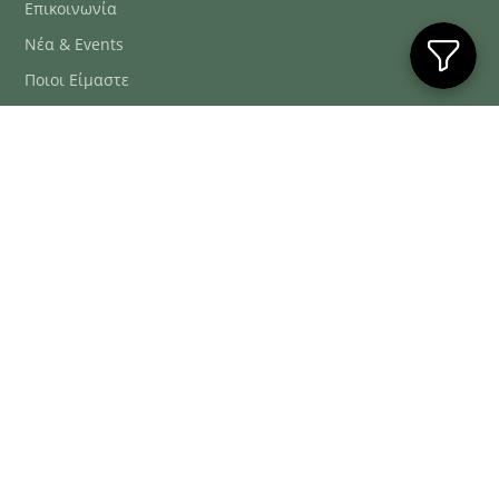
Επικοινωνία
Νέα & Events
Ποιοι Είμαστε
Συχνές Ερωτήσεις
Blog
ΕΞΥΠΗΡΈΤΗΣΗ ΠΕΛΑΤΏΝ
ΤΗΛ. ΠΑΡΑΓΓΕΛΊΕΣ
2106634222