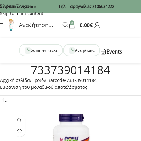
Recaptcha
Skip to navigation
Σύνδεση/Εγγραφή
Τηλ. Παραγγελίες
2106634222
Skip to main content
0
0.00
€
Summer Packs
Αντηλιακά
Events
733739014184
Αρχική σελίδα
Προϊόν Barcode
733739014184
Εμφάνιση του μοναδικού αποτελέσματος