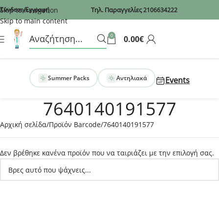
Recaptcha
Skip to navigation
Σύνδεση/Εγγραφή
Τηλ. Παραγγελίες
2106634222
Skip to main content
0
0.00
€
Summer Packs
Αντηλιακά
Events
7640140191577
Αρχική σελίδα
Προϊόν Barcode
7640140191577
Δεν βρέθηκε κανένα προϊόν που να ταιριάζει με την επιλογή σας.