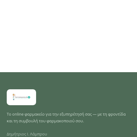
Το online φαρμακείο για την εξυπηρέτησή σας — με τη φροντίδα
και τη συμβουλή του φαρμακοποιού σου.
Δημήτριος Ι. Λάμπρου