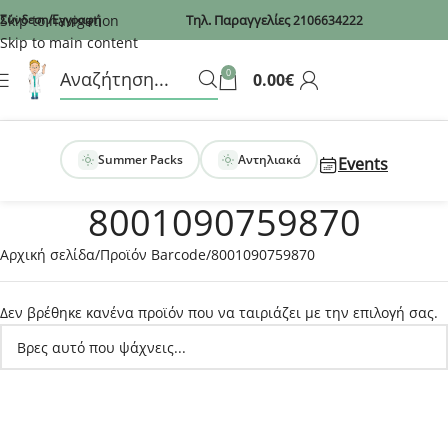
Recaptcha
Skip to navigation
Σύνδεση/Εγγραφή
Τηλ. Παραγγελίες
2106634222
Skip to main content
0
0.00
€
Summer Packs
Αντηλιακά
Events
8001090759870
Αρχική σελίδα
Προϊόν Barcode
8001090759870
Δεν βρέθηκε κανένα προϊόν που να ταιριάζει με την επιλογή σας.