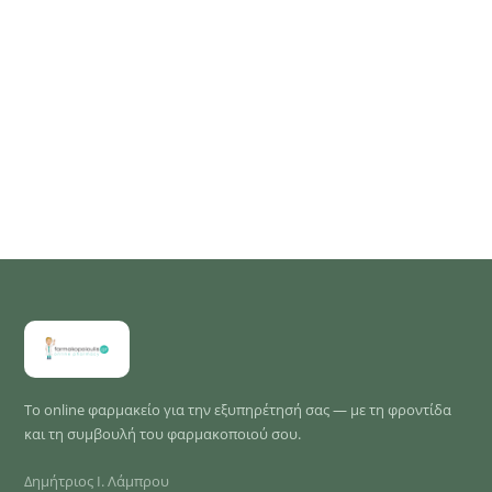
Το online φαρμακείο για την εξυπηρέτησή σας — με τη φροντίδα
και τη συμβουλή του φαρμακοποιού σου.
Δημήτριος Ι. Λάμπρου