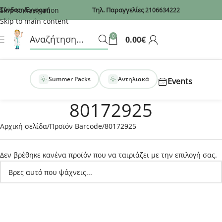
Recaptcha
Skip to navigation
Σύνδεση/Εγγραφή
Τηλ. Παραγγελίες
2106634222
Skip to main content
0
0.00
€
Summer Packs
Αντηλιακά
Events
80172925
Αρχική σελίδα
Προϊόν Barcode
80172925
Δεν βρέθηκε κανένα προϊόν που να ταιριάζει με την επιλογή σας.