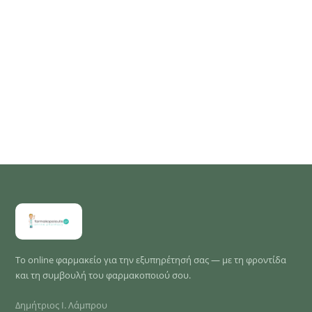
Το online φαρμακείο για την εξυπηρέτησή σας — με τη φροντίδα
και τη συμβουλή του φαρμακοποιού σου.
Δημήτριος Ι. Λάμπρου