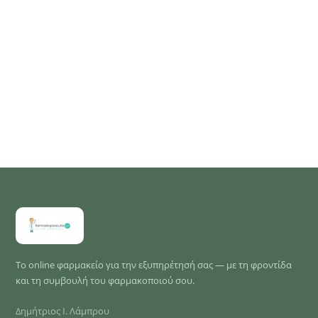
Το online φαρμακείο για την εξυπηρέτησή σας — με τη φροντίδα
και τη συμβουλή του φαρμακοποιού σου.
Δημήτριος Ι. Λάμπρου