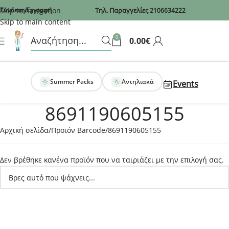
Recaptcha
Skip to navigation
Σύνδεση/Εγγραφή
Τηλ. Παραγγελίες
2106634222
Skip to main content
0
0.00
€
Summer Packs
Αντηλιακά
Events
8691190605155
Αρχική σελίδα
Προϊόν Barcode
8691190605155
Δεν βρέθηκε κανένα προϊόν που να ταιριάζει με την επιλογή σας.