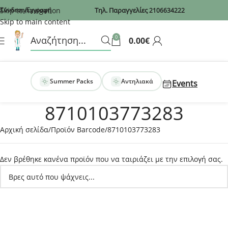
Recaptcha
Skip to navigation
Σύνδεση/Εγγραφή
Τηλ. Παραγγελίες
2106634222
Skip to main content
0
0.00
€
Summer Packs
Αντηλιακά
Events
8710103773283
Αρχική σελίδα
Προϊόν Barcode
8710103773283
Δεν βρέθηκε κανένα προϊόν που να ταιριάζει με την επιλογή σας.