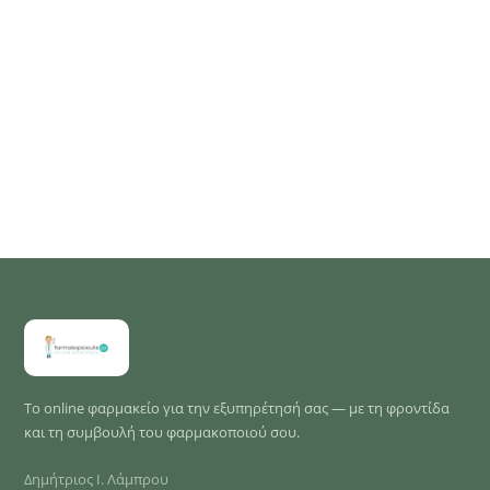
Το online φαρμακείο για την εξυπηρέτησή σας — με τη φροντίδα
και τη συμβουλή του φαρμακοποιού σου.
Δημήτριος Ι. Λάμπρου