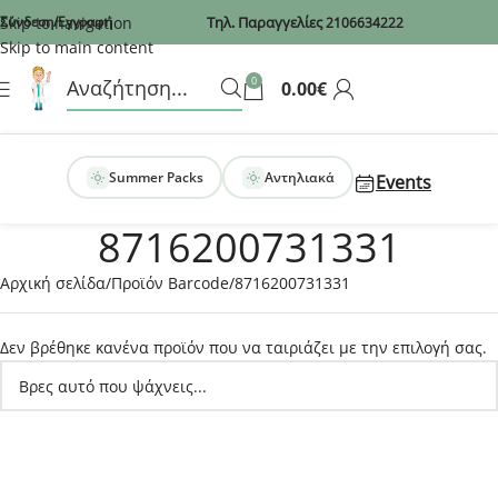
Recaptcha
Skip to navigation
Σύνδεση/Εγγραφή
Τηλ. Παραγγελίες
2106634222
Skip to main content
0
0.00
€
Summer Packs
Αντηλιακά
Events
8716200731331
Αρχική σελίδα
Προϊόν Barcode
8716200731331
Δεν βρέθηκε κανένα προϊόν που να ταιριάζει με την επιλογή σας.