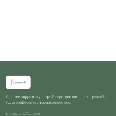
Το online φαρμακείο για την εξυπηρέτησή σας — με τη φροντίδα
και τη συμβουλή του φαρμακοποιού σου.
Δημήτριος Ι. Λάμπρου