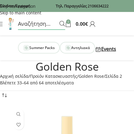
Recaptcha
Skip to navigation
Σύνδεση/Εγγραφή
Τηλ. Παραγγελίες
2106634222
Skip to main content
0
0.00
€
Summer Packs
Αντηλιακά
Events
Golden Rose
Αρχική σελίδα
Προϊόν Κατασκευαστής
Golden Rose
Σελίδα 2
Βλέπετε 33–64 από 64 αποτελέσματα