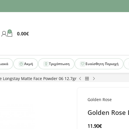
0
0.00
€
λιακά
Ακμή
Τριχόπτωση
Ευαίσθητη Περιοχή
e Longstay Matte Face Powder 06 12.7gr
Golden Rose
Golden Rose 
11.90
€