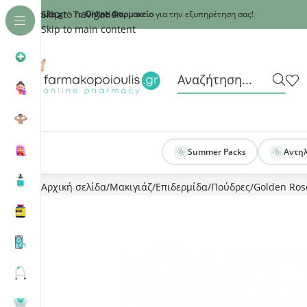
Recaptcha
Skip to navigation
armakopoioulis.gr
- Το
Online Φαρμακείο
για την εξυπηρέτηση σας!
Skip to main content
Summer Packs
Αντη
Αρχική σελίδα
Μακιγιάζ
Επιδερμίδα
Πούδρες
Golden Ros