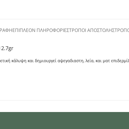
ΓΡΑΦΉ
ΕΠΙΠΛΈΟΝ ΠΛΗΡΟΦΟΡΊΕΣ
ΤΡΌΠΟΙ ΑΠΟΣΤΟΛΉΣ
ΤΡΌΠ
12.7gr
ετική κάλυψη και δημιουργεί αψεγαδιαστη, λεία, και ματ επιδερμί