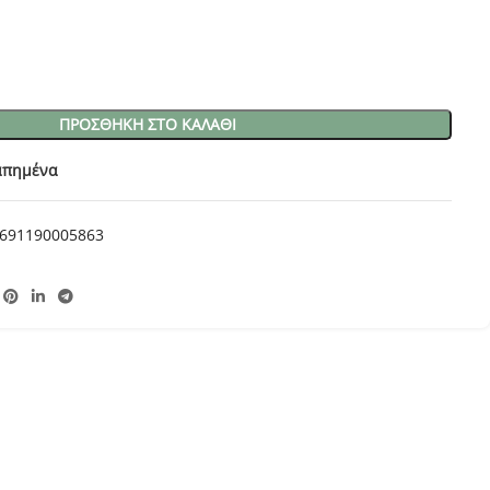
ΠΡΟΣΘΉΚΗ ΣΤΟ ΚΑΛΆΘΙ
απημένα
691190005863