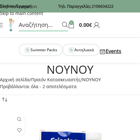
Recaptcha
Skip to navigation
Σύνδεση/Εγγραφή
Τηλ. Παραγγελίες
2106634222
Skip to main content
0
0.00
€
Summer Packs
Αντηλιακά
Events
NOYNOY
Αρχική σελίδα
Προϊόν Κατασκευαστής
NOYNOY
Προβάλλονται όλα - 2 αποτελέσματα