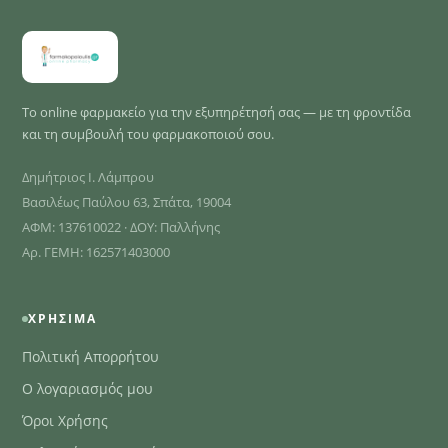
Το online φαρμακείο για την εξυπηρέτησή σας — με τη φροντίδα
και τη συμβουλή του φαρμακοποιού σου.
Δημήτριος Ι. Λάμπρου
Βασιλέως Παύλου 63, Σπάτα, 19004
ΑΦΜ: 137610022 · ΔΟΥ: Παλλήνης
Αρ. ΓΕΜΗ: 162571403000
ΧΡΉΣΙΜΑ
Πολιτική Απορρήτου
Ο λογαριασμός μου
Όροι Χρήσης