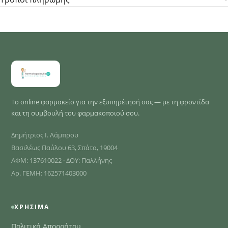
Το online φαρμακείο για την εξυπηρέτησή σας — με τη φροντίδα
και τη συμβουλή του φαρμακοποιού σου.
Δημήτριος Ι. Λάμπρου
Βασιλέως Παύλου 63, Σπάτα, 19004
ΑΦΜ: 137610022 · ΔΟΥ: Παλλήνης
Αρ. ΓΕΜΗ: 162571403000
ΧΡΉΣΙΜΑ
Πολιτική Απορρήτου