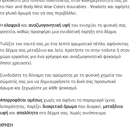
Προσθέστε μια πινελιά πολυτέλειας στην καθημερινότητά σας με
το Hair and Body Mist Aloe Colors Kourabies . Ψεκάστε και αφήστε
το γλυκό άρωμά του να σας περιβάλλει.
Η
ελαφριά
και
αναζωογονητική
υφή
του ενισχύει τη φυσική σας
γοητεία, καθώς προσφέρει μια ενυδατική έκρηξη στο δέρμα.
Τυλίξτε τον εαυτό σας με ένα λεπτό αρωματικό πέπλο, αφήνοντας
το δέρμα σας μεταξένιο και λείο. Κρατήστε το στην τσάντα ή στον
χώρο εργασίας για ένα γρήγορο και αναζωογονητικό ψεκασμό
όποτε χρειαστεί.
Συνδυάστε τη δύναμη του αρώματος με τη φυσική χημεία του
σώματός σας για να δημιουργήσετε το δικό σας προσωπικό
άρωμα και ξεχωρίστε με κάθε ψεκασμό.
Απορροφάται αμέσως
χωρίς να αφήνει το παραμικρό ίχνος
λιπαρότητας. Χαρίζει
διακριτικό
άρωμα
που διαρκεί,
μεταξένια
υφή
και
απαλότητα
στο δέρμα σας. Χωρίς οινόπνευμα.
XΡΗΣΗ