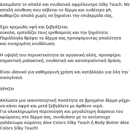
Δοκιμάστε το απαλό και ενυδατικό αφρόλουτρο Silky Touch. Με
απαλή σύνθεση που σέβεται το δέρμα και
ουδέτερο ph
,
καθαρίζει απαλά
χωρίς να ξηραίνει την επιδερμίδα σας.
Έχει κρεμώδη υφή και ξεβγάζεται
εύκολα,
εμποδίζει
τους
ερεθισμούς
και την
ξηρότητα
.
Παράλληλα θρέφει το δέρμα σας προσφέροντας απαλότητα
και
ενισχυμένη
ενυδάτωση
.
Η υψηλή του περιεκτικότητα σε οργανική αλόη, προσφέρει
σημαντική
μαλακτική
,
ενυδατική
και
καταπραϋντική
δράση.
Eίναι ιδανικό για καθημερινή χρήση και κατάλληλο για όλη την
οικογένεια.
ΧΡΗΣΗ
Απλώστε μια ικανοποιητική ποσότητα σε βρεγμένο δέρμα μέχρι
να κάνει αφρό και μετά ξεβγάλετε με άφθονο νερό.
Για ολοκληρωμένη περιποίηση και μεγαλύτερη διάρκεια του
αρώματος στο δέρμα σας, συνδυάστε με το αντίστοιχο
γαλάκτωμα σώματος Aloe Colors Silky Touch ή Body Butter Aloe
Colors Silky Touch!