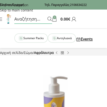
Recaptcha
Skip to navigation
Σύνδεση/Εγγραφή
Τηλ. Παραγγελίες
2106634222
Skip to main content
0
0.00
€
Summer Packs
Αντηλιακά
Events
Αρχική σελίδα
Σώμα
Αφρόλουτρα