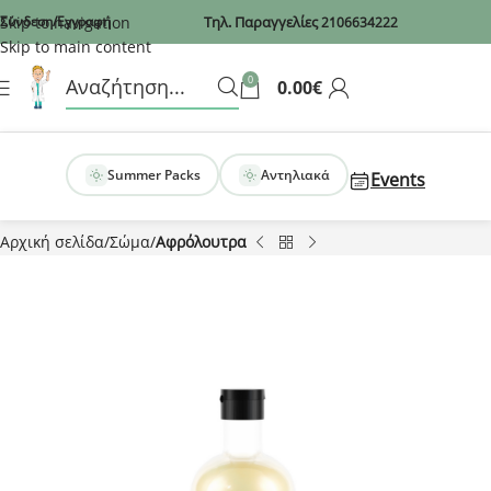
Recaptcha
Skip to navigation
Σύνδεση/Εγγραφή
Τηλ. Παραγγελίες
2106634222
Skip to main content
0
0.00
€
Summer Packs
Αντηλιακά
Events
Αρχική σελίδα
Σώμα
Αφρόλουτρα