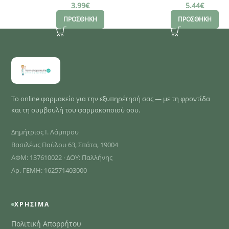
3.99
€
5.44
€
ΠΡΟΣΘΗΚΗ
ΠΡΟΣΘΗΚΗ
Το online φαρμακείο για την εξυπηρέτησή σας — με τη φροντίδα
και τη συμβουλή του φαρμακοποιού σου.
Δημήτριος Ι. Λάμπρου
Βασιλέως Παύλου 63, Σπάτα, 19004
ΑΦΜ: 137610022 · ΔΟΥ: Παλλήνης
Αρ. ΓΕΜΗ: 162571403000
ΧΡΉΣΙΜΑ
Πολιτική Απορρήτου