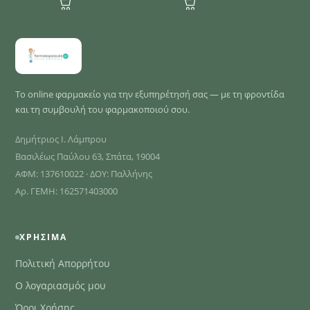
Ενυδατικό
Αφρόλουτρο Βανίλια
Κάστανο, 400ml
Το online φαρμακείο για την εξυπηρέτησή σας — με τη φροντίδα
και τη συμβουλή του φαρμακοποιού σου.
Δημήτριος Ι. Λάμπρου
Βασιλέως Παύλου 63, Σπάτα, 19004
ΑΦΜ: 137610022 · ΔΟΥ: Παλλήνης
Αρ. ΓΕΜΗ: 162571403000
ΧΡΉΣΙΜΑ
Πολιτική Απορρήτου
Ο λογαριασμός μου
Όροι Χρήσης