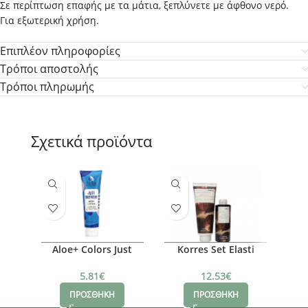
Σε περίπτωση επαφής με τα μάτια, ξεπλύνετε με άφθονο νερό.
Για εξωτερική χρήση.
Επιπλέον πληροφορίες
Τρόποι αποστολής
Τρόποι πληρωμής
Σχετικά προϊόντα
Aloe+ Colors Just
Korres Set Elasti
L
Breathe Body Lotion,
Smooth Body Butter
Loti
150ml
Βανίλια Κάστανο,
5.81
€
12.53
€
400ml + Renewing
ΠΡΟΣΘΗΚΗ
ΠΡΟΣΘΗΚΗ
Body Cleanser