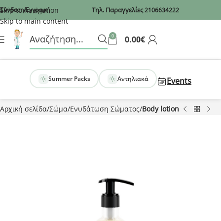
Recaptcha
Skip to navigation
Σύνδεση/Εγγραφή
Τηλ. Παραγγελίες
2106634222
Skip to main content
0
0.00
€
Summer Packs
Αντηλιακά
Events
Αρχική σελίδα
Σώμα
Ενυδάτωση Σώματος
Body lotion