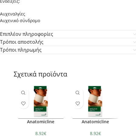
Ενδείξεις:
Αυχεναλγίες
Αυχενικό σύνδρομο
Επιπλέον πληροφορίες
Τρόποι αποστολής
Τρόποι πληρωμής
Σχετικά προϊόντα
Anatomicline
Anatomicline
Κ
Αυχενικό κολάρο
Αυχενικό κολάρο
ΕΝ
Mαλακό, XL
Mαλακό, ΧXL
8.92
€
8.92
€