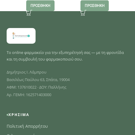
ΠΡΟΣΘΗΚΗ
ΠΡΟΣΘΗΚΗ
Το online φαρμακείο για την εξυπηρέτησή σας — με τη φροντίδα
και τη συμβουλή του φαρμακοποιού σου.
Δημήτριος Ι. Λάμπρου
Βασιλέως Παύλου 63, Σπάτα, 19004
ΑΦΜ: 137610022 · ΔΟΥ: Παλλήνης
Αρ. ΓΕΜΗ: 162571403000
ΧΡΉΣΙΜΑ
Πολιτική Απορρήτου