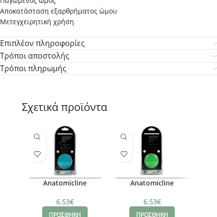
Παγωμένος ώμος
Αποκατάσταση εξαρθρήματος ώμου
Μετεγχειρητική χρήση
Επιπλέον πληροφορίες
Τρόποι αποστολής
Τρόποι πληρωμής
Σχετικά προϊόντα
Anatomicline
Anatomicline
Μπαλάκι Εξάσκησης
Μπαλάκι χειρός
Μ
Χειρός Μπλέ 6104/
6.53
€
6.53
€
Firm
ΠΡΟΣΘΗΚΗ
ΠΡΟΣΘΗΚΗ