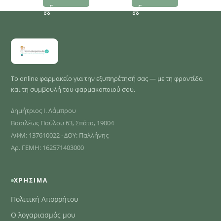
Το online φαρμακείο για την εξυπηρέτησή σας — με τη φροντίδα
και τη συμβουλή του φαρμακοποιού σου.
Δημήτριος Ι. Λάμπρου
Βασιλέως Παύλου 63, Σπάτα, 19004
ΑΦΜ: 137610022 · ΔΟΥ: Παλλήνης
Αρ. ΓΕΜΗ: 162571403000
ΧΡΉΣΙΜΑ
Πολιτική Απορρήτου
Ο λογαριασμός μου