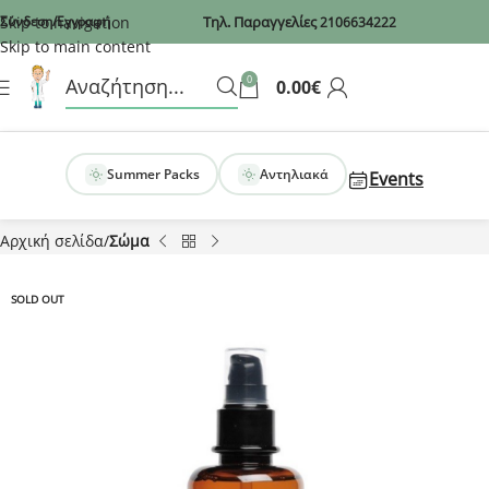
Recaptcha
Skip to navigation
Σύνδεση/Εγγραφή
Τηλ. Παραγγελίες
2106634222
Skip to main content
0
0.00
€
Summer Packs
Αντηλιακά
Events
Αρχική σελίδα
Σώμα
SOLD OUT