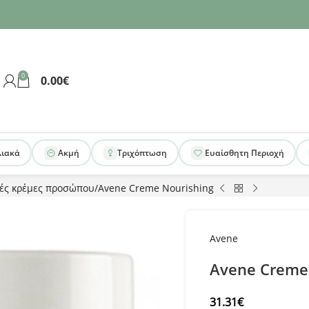
0
0.00
€
λιακά
Ακμή
Τριχόπτωση
Ευαίσθητη Περιοχή
ές κρέμες προσώπου
Avene Creme Nourishing
Avene
Avene Creme
31.31
€