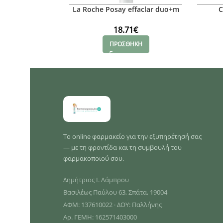
La Roche Posay effaclar duo+m
C
unifiant κρεμα με χρωμα
Κα
(Medium) για ακμη,40ml
18.71
€
ΠΡΟΣΘΗΚΗ
Το online φαρμακείο για την εξυπηρέτησή σας
— με τη φροντίδα και τη συμβουλή του
φαρμακοποιού σου.
Δημήτριος Ι. Λάμπρου
Βασιλέως Παύλου 63, Σπάτα, 19004
ΑΦΜ: 137610022 · ΔΟΥ: Παλλήνης
Αρ. ΓΕΜΗ: 162571403000