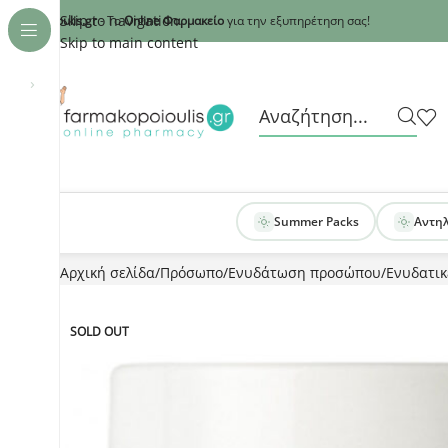
Recaptcha
Skip to navigation
armakopoioulis.gr
- Το
Online Φαρμακείο
για την εξυπηρέτηση σας!
Skip to main content
›
Summer Packs
Αντη
Αρχική σελίδα
Πρόσωπο
Ενυδάτωση προσώπου
Ενυδατικ
SOLD OUT