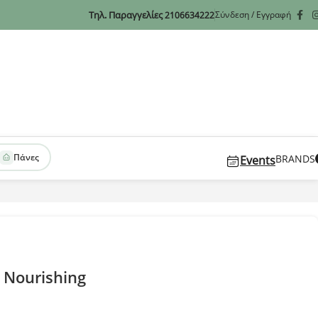
Τηλ. Παραγγελίες
Σύνδεση / Εγγραφή
2106634222
Πάνες
BRANDS
Events
 Nourishing