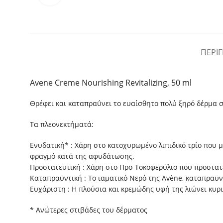
ΠΕΡΙ
Avene Creme Nourishing Revitalizing, 50 ml
Θρέφει και καταπραΰνει το ευαίσθητο πολύ ξηρό δέρμα σ
Τα πλεονεκτήματά:
Ενυδατική* : Χάρη στο κατοχυρωμένο λιπιδικό τρίο που 
φραγμό κατά της αφυδάτωσης.
Προστατευτική : Χάρη στο Προ-Τοκοφερύλιο που προστατεύ
Καταπραϋντική : Το ιαματικό Νερό της Avène, καταπραϋν
Ευχάριστη : Η πλούσια και κρεμώδης υφή της λιώνει κυρ
* Ανώτερες στιβάδες του δέρματος