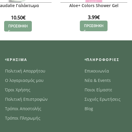
audalie Γαλάκτωμα
Aloe+ Colors Shower Gel
θαρισμού Vinoclean
3.99
€
10.50
€
ΠΡΟΣΘΗΚΗ
ΠΡΟΣΘΗΚΗ
ΧΡΉΣΙΜΑ
ΠΛΗΡΟΦΟΡΊΕΣ
Πολιτική Απορρήτου
Επικοινωνία
Ο λογαριασμός μου
Νέα & Events
Όροι Χρήσης
Ποιοι Είμαστε
Πολιτική Επιστροφών
Συχνές Ερωτήσεις
Τρόποι Αποστολής
Blog
Τρόποι Πληρωμής