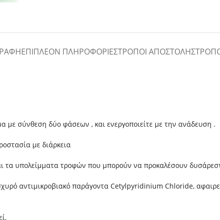
ΓΡΑΦΉ
ΕΠΙΠΛΈΟΝ ΠΛΗΡΟΦΟΡΊΕΣ
ΤΡΌΠΟΙ ΑΠΟΣΤΟΛΉΣ
ΤΡΌΠ
μα με σύνθεση δύο φάσεων , και ενεργοποιείτε με την ανάδευση .
ροστασία με διάρκεια
ι τα υπολείμματα τροφών που μπορούν να προκαλέσουν δυσάρεστη
χυρό αντιμικροβιακό παράγοντα Cetylpyridinium Chloride, αφαιρε
ί.