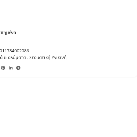
απημένα
011784002086
κά διαλύματα
,
Στοματική Υγιεινή