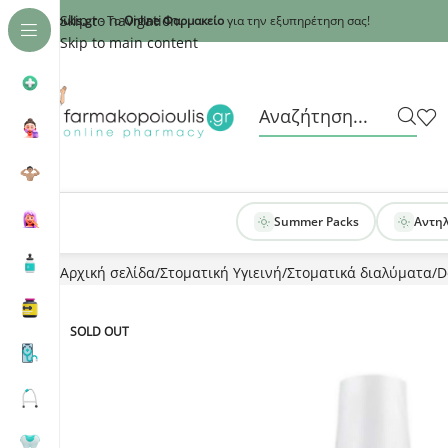
Recaptcha
Skip to navigation
armakopoioulis.gr
- Το
Online Φαρμακείο
για την εξυπηρέτηση σας!
Skip to main content
Summer Packs
Αντη
Αρχική σελίδα
Στοματική Υγιεινή
Στοματικά διαλύματα
D
SOLD OUT