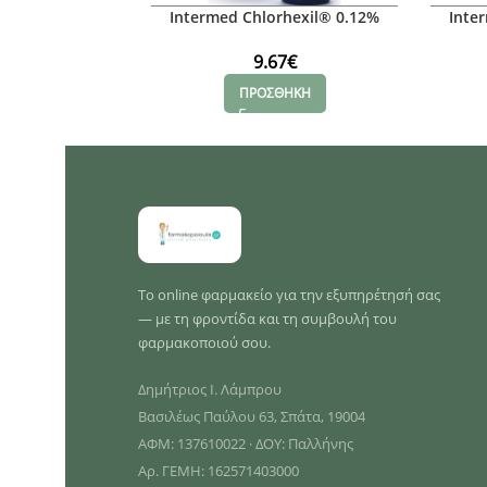
Intermed Chlorhexil® 0.12%
Inte
Mouthwash, 250ml
9.67
€
ΠΡΟΣΘΗΚΗ
Το online φαρμακείο για την εξυπηρέτησή σας
— με τη φροντίδα και τη συμβουλή του
φαρμακοποιού σου.
Δημήτριος Ι. Λάμπρου
Βασιλέως Παύλου 63, Σπάτα, 19004
ΑΦΜ: 137610022 · ΔΟΥ: Παλλήνης
Αρ. ΓΕΜΗ: 162571403000