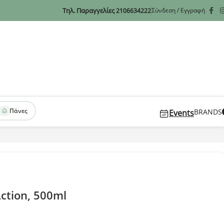
Τηλ. Παραγγελίες
Σύνδεση / Εγγραφή
2106634222
Πάνες
BRANDS
Events
Action, 500ml