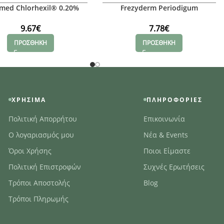
rmed Chlorhexil® 0.20%
Frezyderm Periodigum
Mouthwash, 250ml
Mouthwash
9.67
€
7.78
€
ΠΡΟΣΘΗΚΗ
ΠΡΟΣΘΗΚΗ
ΧΡΉΣΙΜΑ
ΠΛΗΡΟΦΟΡΊΕΣ
Πολιτική Απορρήτου
Επικοινωνία
Ο λογαριασμός μου
Νέα & Events
Όροι Χρήσης
Ποιοι Είμαστε
Πολιτική Επιστροφών
Συχνές Ερωτήσεις
Τρόποι Αποστολής
Blog
Τρόποι Πληρωμής