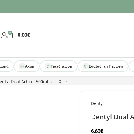
0
0.00
€
λιακά
Ακμή
Τριχόπτωση
Ευαίσθητη Περιοχή
entyl Dual Action, 500ml
Dentyl
Dentyl Dual 
6.69
€