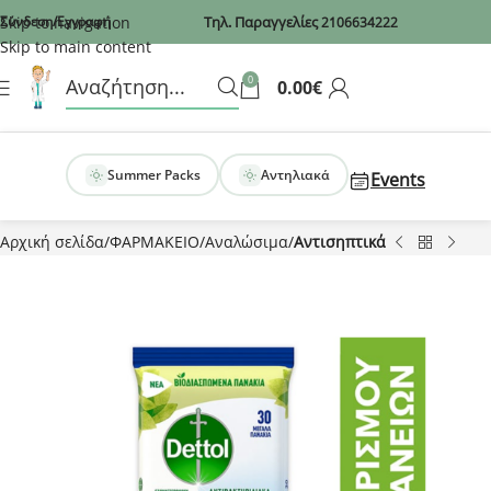
Recaptcha
Skip to navigation
Σύνδεση/Εγγραφή
Τηλ. Παραγγελίες
2106634222
Skip to main content
0
0.00
€
Summer Packs
Αντηλιακά
Events
Αρχική σελίδα
ΦΑΡΜΑΚΕΙΟ
Αναλώσιμα
Αντισηπτικά