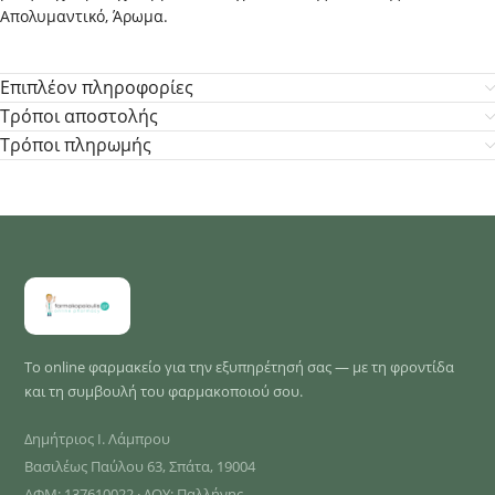
Απολυμαντικό, Άρωμα.
Επιπλέον πληροφορίες
Τρόποι αποστολής
Τρόποι πληρωμής
Το online φαρμακείο για την εξυπηρέτησή σας — με τη φροντίδα
και τη συμβουλή του φαρμακοποιού σου.
Δημήτριος Ι. Λάμπρου
Βασιλέως Παύλου 63, Σπάτα, 19004
ΑΦΜ: 137610022 · ΔΟΥ: Παλλήνης