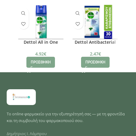
Dettol All in One
Dettol Antibacterial
Det
Spring Waterfall
Surface Cleansing
Ant
Απολυμαντικό Spray,
Wipes, 30τμχ
Pur
4.92
€
2.47
€
400ml
ΠΡΟΣΘΗΚΗ
ΠΡΟΣΘΗΚΗ
Το online φαρμακείο για την εξυπηρέτησή σας — με τη φροντίδα
και τη συμβουλή του φαρμακοποιού σου.
Δημήτριος Ι. Λάμπρου