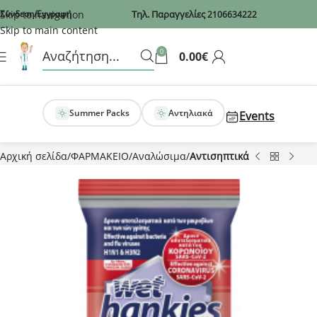
Recaptcha
Skip to navigation
Σύνδεση/Εγγραφή
Τηλ. Παραγγελίες
2106634222
Skip to main content
0
0.00
€
Summer Packs
Αντηλιακά
Events
Αρχική σελίδα
ΦΑΡΜΑΚΕΙΟ
Αναλώσιμα
Αντισηπτικά