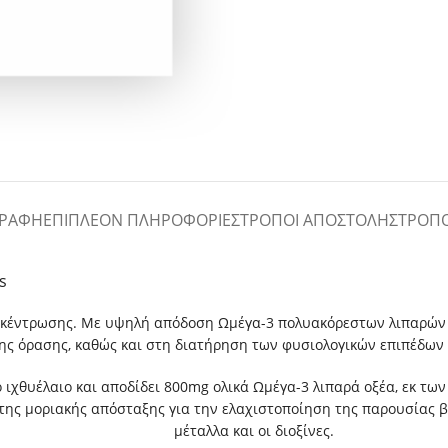
ΓΡΑΦΉ
ΕΠΙΠΛΈΟΝ ΠΛΗΡΟΦΟΡΊΕΣ
ΤΡΌΠΟΙ ΑΠΟΣΤΟΛΉΣ
ΤΡΌΠ
s
κέντρωσης. Με υψηλή απόδοση Ωμέγα-3 πολυακόρεστων λιπαρών ο
της όρασης, καθώς και στη διατήρηση των φυσιολογικών επιπέδων τ
χθυέλαιο και αποδίδει 800mg ολικά Ωμέγα-3 λιπαρά οξέα, εκ των
 της μοριακής απόσταξης για την ελαχιστοποίηση της παρουσίας 
μέταλλα και οι διοξίνες.