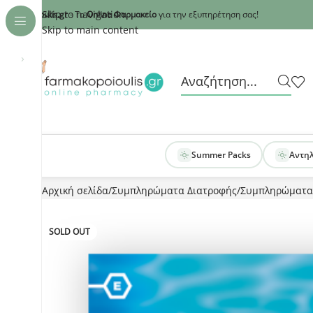
Recaptcha
Skip to navigation
armakopoioulis.gr
- Το
Online Φαρμακείο
για την εξυπηρέτηση σας!
Skip to main content
›
Summer Packs
Αντη
Αρχική σελίδα
Συμπληρώματα Διατροφής
Συμπληρώματα
SOLD OUT