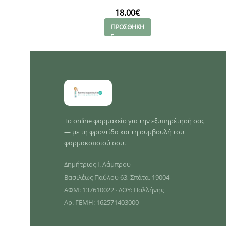
30tabs
18.00
€
ΠΡΟΣΘΗΚΗ
Το online φαρμακείο για την εξυπηρέτησή σας
— με τη φροντίδα και τη συμβουλή του
φαρμακοποιού σου.
Δημήτριος Ι. Λάμπρου
Βασιλέως Παύλου 63, Σπάτα, 19004
ΑΦΜ: 137610022 · ΔΟΥ: Παλλήνης
Αρ. ΓΕΜΗ: 162571403000