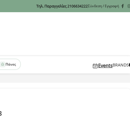
Τηλ. Παραγγελίες
Σύνδεση / Εγγραφή
2106634222
Πάνες
BRANDS
Events
3