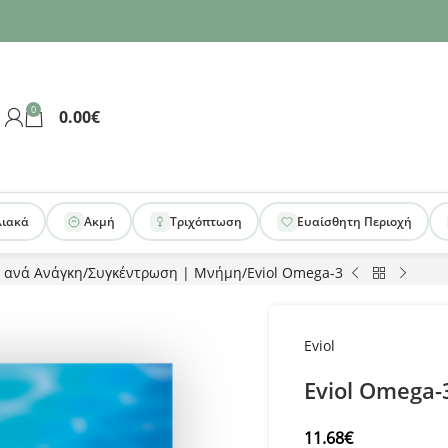
0
0.00
€
λιακά
Ακμή
Τριχόπτωση
Ευαίσθητη Περιοχή
 ανά Ανάγκη
Συγκέντρωση | Μνήμη
Eviol Omega-3
Eviol
Eviol Omega-
11.68
€