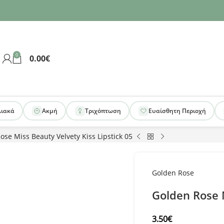
0
0.00
€
λιακά
Ακμή
Τριχόπτωση
Ευαίσθητη Περιοχή
ose Miss Beauty Velvety Kiss Lipstick 05
Golden Rose
Golden Rose M
3.50
€