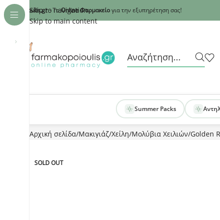
Recaptcha
Skip to navigation
armakopoioulis.gr
- Το
Online Φαρμακείο
για την εξυπηρέτηση σας!
Skip to main content
›
Summer Packs
Αντη
Αρχική σελίδα
Μακιγιάζ
Χείλη
Μολύβια Χειλιών
Golden R
SOLD OUT