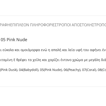
ΓΡΑΦΉ
ΕΠΙΠΛΈΟΝ ΠΛΗΡΟΦΟΡΊΕΣ
ΤΡΌΠΟΙ ΑΠΟΣΤΟΛΉΣ
ΤΡΌΠ
k 05 Pink Nude
ται εύκολα και ομοιόμορφα ενώ η απαλή και λεία υφή του αφήνει έ
ταμίνη Ε θρέφει τα χείλη και χαρίζει έντονο χρώμα με μεγάλη διά
ink Dusk), 04(Babydoll), 05(Pink Nude), 06(Peachy), 07(Coral), 08(Co