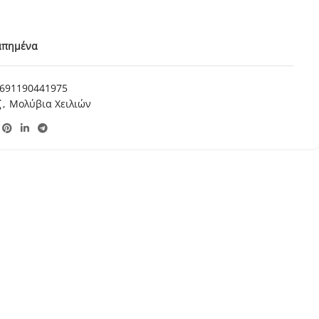
απημένα
691190441975
ζ
,
Μολύβια Χειλιών