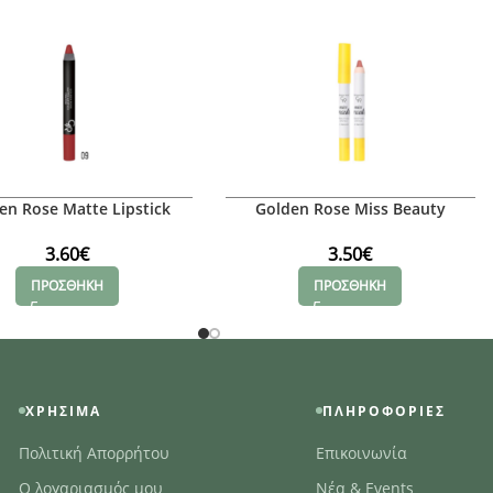
en Rose Matte Lipstick
Golden Rose Miss Beauty
Crayon No:09
Velvety Kiss Lipstick 01
3.60
€
3.50
€
ΠΡΟΣΘΗΚΗ
ΠΡΟΣΘΗΚΗ
ΧΡΉΣΙΜΑ
ΠΛΗΡΟΦΟΡΊΕΣ
Πολιτική Απορρήτου
Επικοινωνία
Ο λογαριασμός μου
Νέα & Events