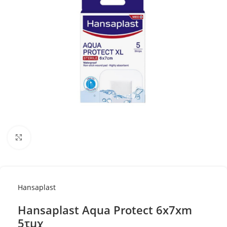
Κλικ για μεγέθυνση
Hansaplast
Hansaplast Aqua Protect 6x7xm
5τμχ