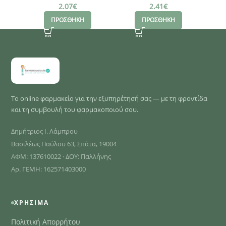
36cm x 40cm,
Αυτοκόλλητο
2.07
€
2.41
€
10τεμάχια
Αδιάβροχο Επίθεμα
Ε
ΠΡΟΣΘΗΚΗ
ΠΡΟΣΘΗΚΗ
6x8cm, 5τμχ
Το online φαρμακείο για την εξυπηρέτησή σας — με τη φροντίδα
και τη συμβουλή του φαρμακοποιού σου.
Δημήτριος Ι. Λάμπρου
Βασιλέως Παύλου 63, Σπάτα, 19004
ΑΦΜ: 137610022 · ΔΟΥ: Παλλήνης
Αρ. ΓΕΜΗ: 162571403000
ΧΡΉΣΙΜΑ
Πολιτική Απορρήτου