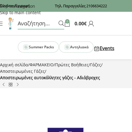
Recaptcha
Skip to navigation
Σύνδεση/Εγγραφή
Τηλ. Παραγγελίες
2106634222
Skip to main content
0
0.00
€
Summer Packs
Αντηλιακά
Events
Αρχική σελίδα
ΦΑΡΜΑΚΕΙΟ
Πρώτες Βοήθειες
Γάζες
Αποστειρωμένες Γάζες
Αποστειρωμένες αυτοκόλλητες γάζες - Aδιάβροχες