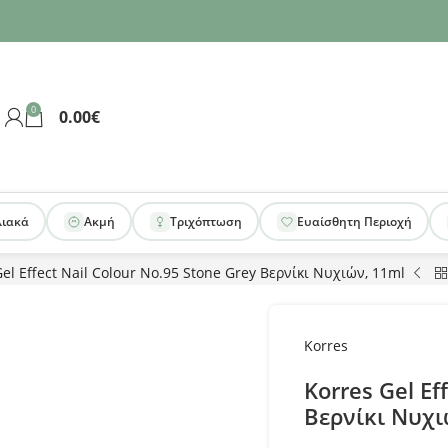
0
0.00
€
λιακά
Ακμή
Τριχόπτωση
Ευαίσθητη Περιοχή
el Effect Nail Colour No.95 Stone Grey Βερνίκι Νυχιών, 11ml
Korres
Korres Gel Ef
Βερνίκι Νυχι