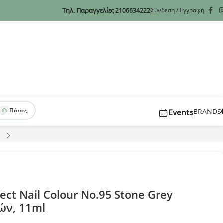
Τηλ. Παραγγελίες
Σύνδεση / Εγγραφή
2106634222
Πάνες
BRANDS
Events
fect Nail Colour No.95 Stone Grey
ών, 11ml