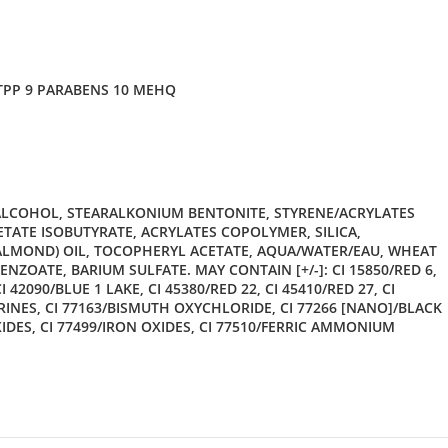
TPP 9 PARABENS 10 MEHQ
L ALCOHOL, STEARALKONIUM BENTONITE, STYRENE/ACRYLATES
ATE ISOBUTYRATE, ACRYLATES COPOLYMER, SILICA,
ALMOND) OIL, TOCOPHERYL ACETATE, AQUA/WATER/EAU, WHEAT
ZOATE, BARIUM SULFATE. MAY CONTAIN [+/-]: CI 15850/RED 6,
I 42090/BLUE 1 LAKE, CI 45380/RED 22, CI 45410/RED 27, CI
ARINES, CI 77163/BISMUTH OXYCHLORIDE, CI 77266 [ΝΑΝΟ]/BLACK
IDES, CI 77499/IRON OXIDES, CI 77510/FERRIC AMMONIUM