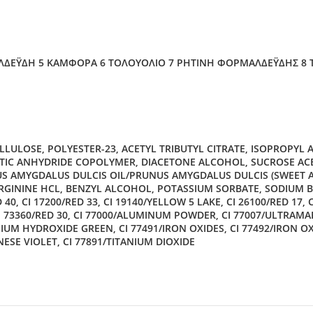
ΑΛΔΕΫΔΗ 5 ΚΑΜΦΟΡΑ 6 ΤΟΛΟΥΟΛΙΟ 7 ΡΗΤΙΝΗ ΦΟΡΜΑΛΔΕΫΔΗΣ 8 
ELLULOSE, POLYESTER-23, ACETYL TRIBUTYL CITRATE, ISOPROPY
TIC ANHYDRIDE COPOLYMER, DIACETONE ALCOHOL, SUCROSE ACET
US AMYGDALUS DULCIS OIL/PRUNUS AMYGDALUS DULCIS (SWEET 
RGININE HCL, BENZYL ALCOHOL, POTASSIUM SORBATE, SODIUM BEN
 40, CI 17200/RED 33, CI 19140/YELLOW 5 LAKE, CI 26100/RED 17, C
, CI 73360/RED 30, CI 77000/ALUMINUM POWDER, CI 77007/ULTRAM
IUM HYDROXIDE GREEN, CI 77491/IRON OXIDES, CI 77492/IRON OX
SE VIOLET, CI 77891/TITANIUM DIOXIDE