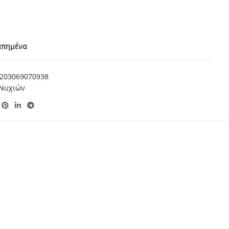
απημένα
203069070938
 Νυχιών