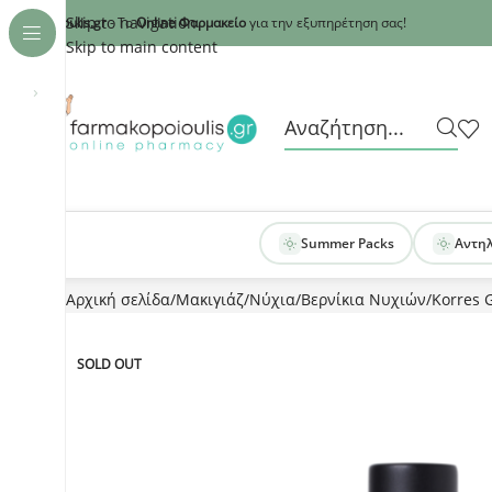
Recaptcha
Skip to navigation
armakopoioulis.gr
- Το
Online Φαρμακείο
για την εξυπηρέτηση σας!
Skip to main content
›
Summer Packs
Αντη
Αρχική σελίδα
Μακιγιάζ
Νύχια
Βερνίκια Νυχιών
Korres G
SOLD OUT