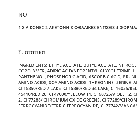
NO
1 ΣΙΛΙΚΟΝΕΣ 2 ΑΚΕΤΟΝΗ 3 ΦΘΑΛΙΚΕΣ ΕΝΩΣΕΙΣ 4 ΦΟΡΜ
Συστατικά
INGREDIENTS: ETHYL ACETATE, BUTYL ACETATE, NITROC
COPOLYMER, ADIPIC ACID/NEOPENTYL GLYCOL/TRIMELLI
PANTHENOL, PHOSPHORIC ACID, ASCORBIC ACID, PRUN
AMINO ACIDS, SOY AMINO ACIDS, THREONINE, SERINE, A
CI 15850/RED 7 LAKE, CI 15880/RED 34 LAKE, CI 16035/RED
45410/RED 28, CI 47000/YELLOW 11, CI 60725/VIOLET 2
2, CI 77288/ CHROMIUM OXIDE GREENS, CI 77289/CHROM
FERROCYANIDE/FERRIC FERROCYANIDE, CI 77742/MANGANE