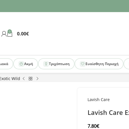
0
0.00
€
λιακά
Ακμή
Τριχόπτωση
Ευαίσθητη Περιοχή
Exotic Wild
Lavish Care
Lavish Care E
7.80
€