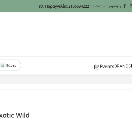
Τηλ. Παραγγελίες
Σύνδεση / Εγγραφή
2106634222
Πάνες
BRANDS
Events
xotic Wild