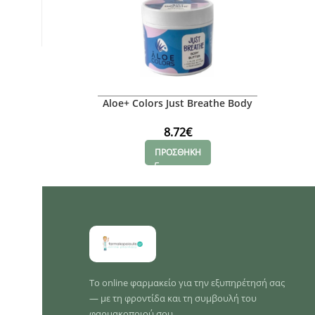
Aloe+ Colors Just Breathe Body
Butter, 200ml
8.72
€
ΠΡΟΣΘΗΚΗ
Το online φαρμακείο για την εξυπηρέτησή σας
— με τη φροντίδα και τη συμβουλή του
φαρμακοποιού σου.