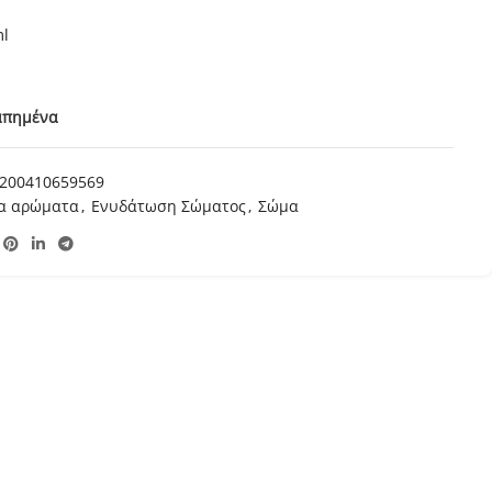
ml
απημένα
200410659569
ία αρώματα
,
Ενυδάτωση Σώματος
,
Σώμα