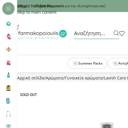
Recaptcha
Skip to navigation
armakopoioulis.gr
- Το
Online Φαρμακείο
για την εξυπηρέτηση σας!
Skip to main content
Summer Packs
Αντη
Αρχική σελίδα
Αρώματα
Γυναικεία αρώματα
Lavish Care 
SOLD OUT