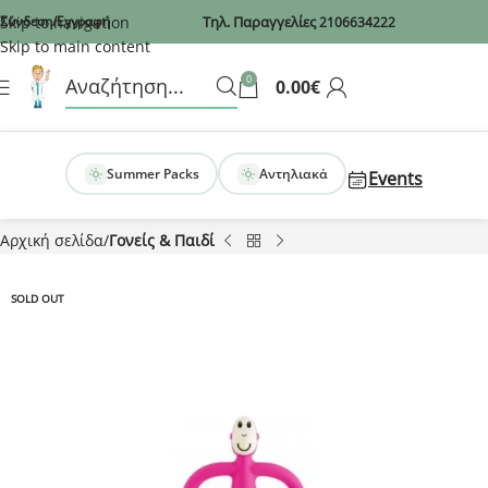
Recaptcha
Skip to navigation
Σύνδεση/Εγγραφή
Τηλ. Παραγγελίες
2106634222
Skip to main content
0
0.00
€
Summer Packs
Αντηλιακά
Events
Αρχική σελίδα
Γονείς & Παιδί
SOLD OUT