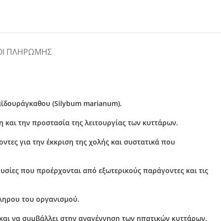
ΟΙ ΠΛΗΡΩΜΉΣ
αϊδουράγκαθου (Silybum marianum).
ση
και την
προστασία
της
λειτουργίας
των
κυττάρων
.
ντες για την έκκριση της χολής και συστατικά που
 ουσίες που προέρχονται από εξωτερικούς παράγοντες και τις
κληρου
του
οργανισμού
.
 και να συμβάλλει στην αναγέννηση των ηπατικών κυττάρων.