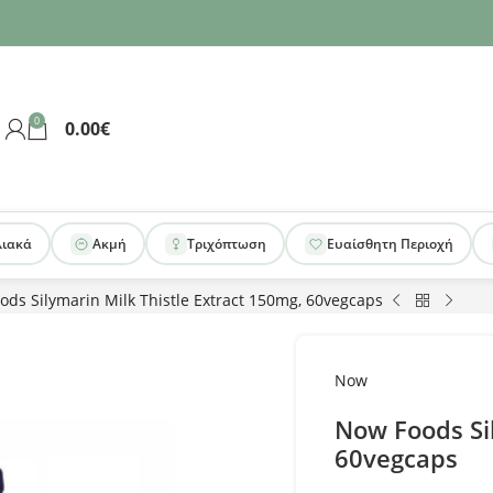
0
0.00
€
λιακά
Ακμή
Τριχόπτωση
Ευαίσθητη Περιοχή
ds Silymarin Milk Thistle Extract 150mg, 60vegcaps
Now
Now Foods Sil
60vegcaps