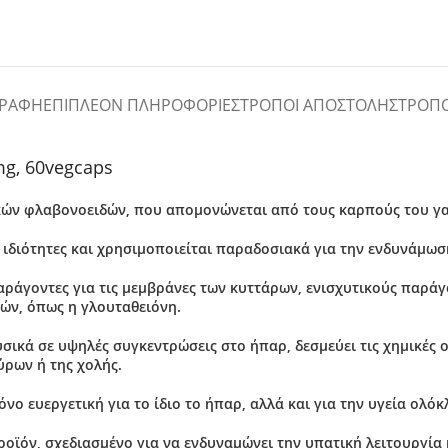
ΓΡΑΦΉ
ΕΠΙΠΛΈΟΝ ΠΛΗΡΟΦΟΡΊΕΣ
ΤΡΌΠΟΙ ΑΠΟΣΤΟΛΉΣ
ΤΡΌΠ
mg, 60vegcaps
κών φλαβονοειδών
, που απομονώνεται από τους καρπούς του γ
 ιδιότητες
και χρησιμοποιείται παραδοσιακά για την
ενδυνάμω
ράγοντες για τις μεμβράνες των κυττάρων, ενισχυτικούς παράγο
ών, όπως η γλουταθειόνη.
υσικά σε υψηλές συγκεντρώσεις στο ήπαρ, δεσμεύει τις χημικές
ύρων ή της χολής.
όνο ευεργετική για το ίδιο το ήπαρ, αλλά και για την
υγεία ολό
ροϊόν, σχεδιασμένο για να ενδυναμώνει την υπατική λειτουργία