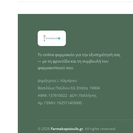
Το online φαρμακείο για την εξυπηρέτησή σας
— με τη φροντίδα και τη συμβουλή του
φαρμακοποιού σου.
Δημήτριος Ι. Λάμπρου
Βασιλέως Παύλου 63, Σπάτα, 19004
ΑΦΜ: 137610022 · ΔΟΥ: Παλλήνης
Αρ. ΓΕΜΗ: 162571403000
© 2026
Farmakopoioulis.gr
. All rights reserved