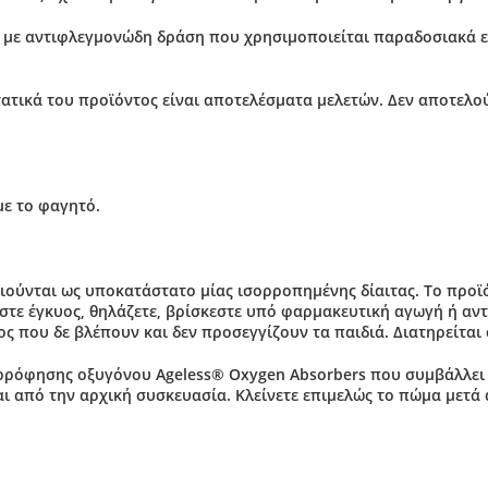
ο με αντιφλεγμονώδη δράση που χρησιμοποιείται παραδοσιακά εδ
τικά του προϊόντος είναι αποτελέσματα μελετών. Δεν αποτελού
με το φαγητό.
ούνται ως υποκατάστατο μίας ισορροπημένης δίαιτας. Το προϊό
ίστε έγκυος, θηλάζετε, βρίσκεστε υπό φαρμακευτική αγωγή ή αν
ς που δε βλέπουν και δεν προσεγγίζουν τα παιδιά. Διατηρείται
ρρόφησης οξυγόνου Αgeless® Oxygen Absorbers που συμβάλλει σ
αι από την αρχική συσκευασία. Κλείνετε επιμελώς το πώμα μετά