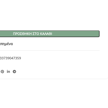
ΠΡΟΣΘΉΚΗ ΣΤΟ ΚΑΛΆΘΙ
απημένα
33739047359