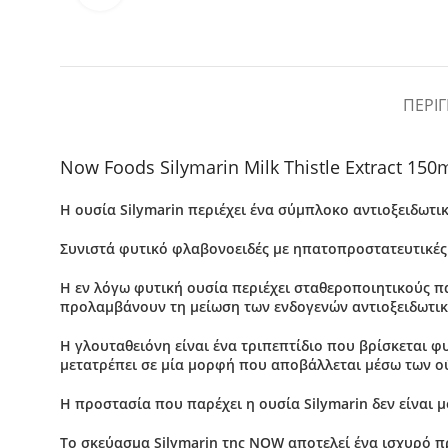
ΠΕΡΙ
Now Foods Silymarin Milk Thistle Extract 150
Η ουσία Silymarin περιέχει ένα
σύμπλοκο αντιοξειδωτι
Συνιστά φυτικό φλαβονοειδές με
ηπατοπροστατευτικές
Η εν λόγω φυτική ουσία περιέχει σταθεροποιητικούς πα
προλαμβάνουν τη μείωση των ενδογενών αντιοξειδωτικ
H γλουταθειόνη είναι ένα τριπεπτίδιο που βρίσκεται φ
μετατρέπει σε μία μορφή που αποβάλλεται μέσω των ο
Η προστασία που παρέχει η ουσία Silymarin δεν είναι μ
Το σκεύασμα Silymarin της NOW αποτελεί ένα ισχυρό π