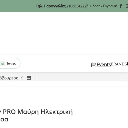
Τηλ. Παραγγελίες
Σύνδεση / Εγγραφή
2106634222
Πάνες
BRANDS
Events
τόβουρτσα
ity PRΟ Μαύρη Ηλεκτρική
τσα