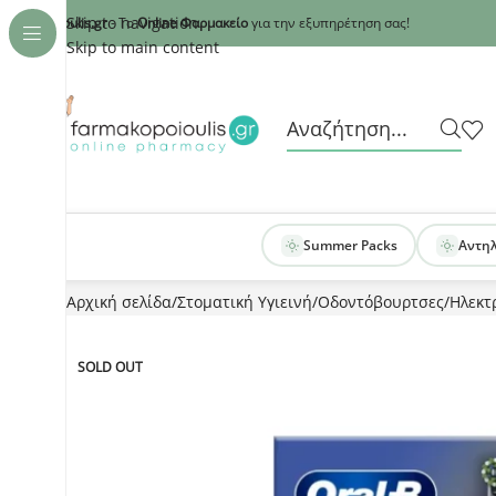
Recaptcha
Skip to navigation
armakopoioulis.gr
- Το
Online Φαρμακείο
για την εξυπηρέτηση σας!
Skip to main content
Summer Packs
Αντη
Αρχική σελίδα
Στοματική Υγιεινή
Οδοντόβουρτσες
Ηλεκτ
SOLD OUT