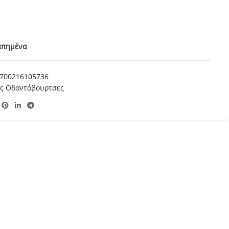
απημένα
700216105736
ές Οδοντόβουρτσες