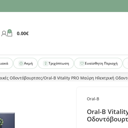
0
0.00
€
λιακά
Ακμή
Τριχόπτωση
Ευαίσθητη Περιοχή
ρικές Οδοντόβουρτσες
Oral-B Vitality PRΟ Μαύρη Ηλεκτρική Οδον
Oral-B
Oral-B Vital
Οδοντόβουρ