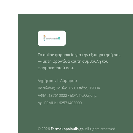
Το online φαρμακείο για την εξυπηρέτησή σας
— με τη φροντίδα και τη συμβουλή του
φαρμακοποιού σου.
Δημήτριος Ι. Λάμπρου
Βασιλέως Παύλου 63, Σπάτα, 19004
ΑΦΜ: 137610022 · ΔΟΥ: Παλλήνης
Αρ. ΓΕΜΗ: 162571403000
© 2026
Farmakopoioulis.gr
. All rights reserved