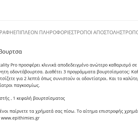
ΓΡΑΦΉ
ΕΠΙΠΛΈΟΝ ΠΛΗΡΟΦΟΡΊΕΣ
ΤΡΌΠΟΙ ΑΠΟΣΤΟΛΉΣ
ΤΡΌΠ
όβουρτσα
ality Pro προσφέρει κλινικά αποδεδειγμένο ανώτερο καθαρισμό σ
ίνητη οδοντόβουρτσα. Διαθέτει 3 προγράμματα βουρτσίσματος: Καθ
ετε για 2 λεπτά όπως συνιστούν οι οδοντίατροι. Και το καλύτερο
ίατροι παγκοσμίως.
ιστής , 1 κεφαλή βουρτσίσματος
ημένοι παίρνετε τα χρήματά σας πίσω. Το αίτημα επιστροφής χρημ
 www.epithimies.gr