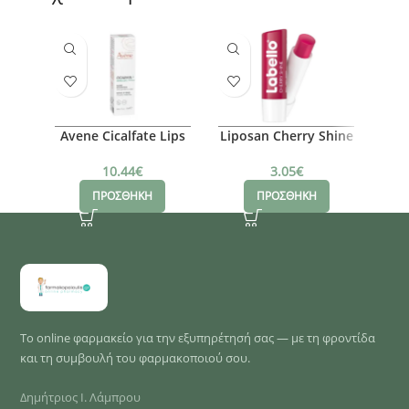
Avene Cicalfate Lips
Liposan Cherry Shine
Lip
Repair Balm, 10ml
Lip Balm, 4.8g
Lip
10.44
€
3.05
€
ΠΡΟΣΘΗΚΗ
ΠΡΟΣΘΗΚΗ
Το online φαρμακείο για την εξυπηρέτησή σας — με τη φροντίδα
και τη συμβουλή του φαρμακοποιού σου.
Δημήτριος Ι. Λάμπρου