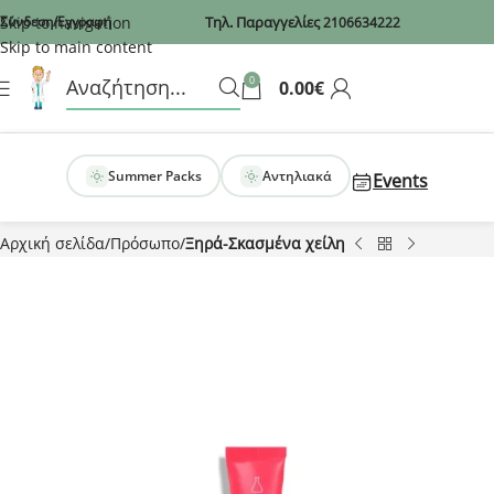
Recaptcha
Skip to navigation
Σύνδεση/Εγγραφή
Τηλ. Παραγγελίες
2106634222
Skip to main content
0
0.00
€
Summer Packs
Αντηλιακά
Events
Αρχική σελίδα
Πρόσωπο
Ξηρά-Σκασμένα χείλη