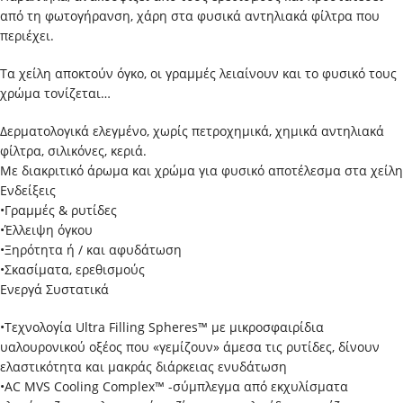
από τη φωτογήρανση, χάρη στα φυσικά αντηλιακά φίλτρα που
περιέχει.
Τα χείλη αποκτούν όγκο, οι γραμμές λειαίνουν και το φυσικό τους
χρώμα τονίζεται…
Δερματολογικά ελεγμένο, χωρίς πετροχημικά, χημικά αντηλιακά
φίλτρα, σιλικόνες, κεριά.
Mε διακριτικό άρωμα και χρώμα για φυσικό αποτέλεσμα στα χείλη
Ενδείξεις
•Γραμμές & ρυτίδες
•Έλλειψη όγκου
•Ξηρότητα ή / και αφυδάτωση
•Σκασίματα, ερεθισμούς
Ενεργά Συστατικά
•Τεχνολογία Ultra Filling Spheres™ με μικροσφαιρίδια
υαλουρονικού οξέος που «γεμίζουν» άμεσα τις ρυτίδες, δίνουν
ελαστικότητα και μακράς διάρκειας ενυδάτωση
•AC MVS Cooling Complex™ -σύμπλεγμα από εκχυλίσματα