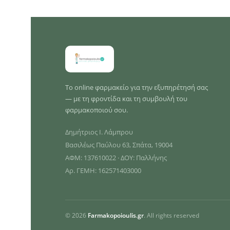
Το online φαρμακείο για την εξυπηρέτησή σας
— με τη φροντίδα και τη συμβουλή του
φαρμακοποιού σου.
Δημήτριος Ι. Λάμπρου
Βασιλέως Παύλου 63, Σπάτα, 19004
ΑΦΜ: 137610022 · ΔΟΥ: Παλλήνης
Αρ. ΓΕΜΗ: 162571403000
© 2026
Farmakopoioulis.gr
. All rights reserved