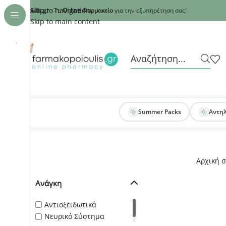
Recaptcha
Skip to navigation
armakopoioulis.gr
- Το
Online Φαρμακείο
για την εξυπηρέτηση σας!
Skip to main content
›
Summer Packs
Αντη
Αρχική σ
Ανάγκη
Αντιοξειδωτικά
Νευρικό Σύστημα