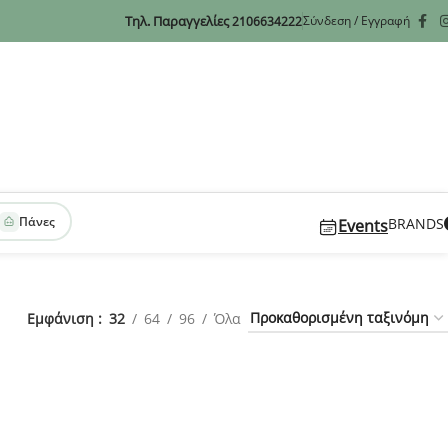
Τηλ. Παραγγελίες
Σύνδεση / Εγγραφή
2106634222
Πάνες
BRANDS
Events
Εμφάνιση
32
64
96
Όλα