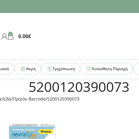
0
0.00
€
λιακά
Ακμή
Τριχόπτωση
Ευαίσθητη Περιοχή
5200120390073
ελίδα
Προϊόν Barcode
5200120390073