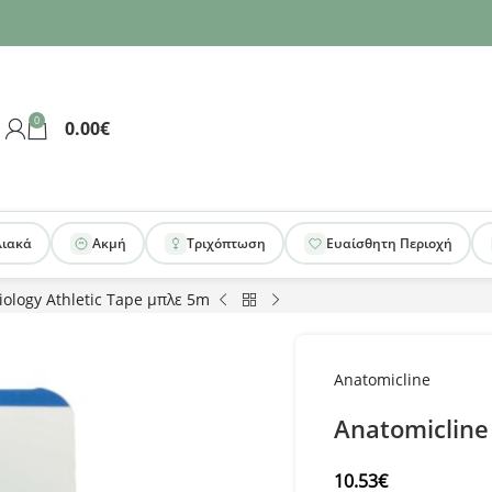
0
0.00
€
λιακά
Ακμή
Τριχόπτωση
Ευαίσθητη Περιοχή
iology Athletic Tape μπλε 5m
Anatomicline
Anatomicline
10.53
€