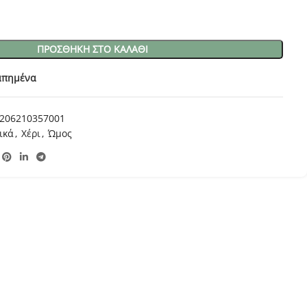
ΠΡΟΣΘΉΚΗ ΣΤΟ ΚΑΛΆΘΙ
απημένα
206210357001
ικά
,
Χέρι
,
Ώμος