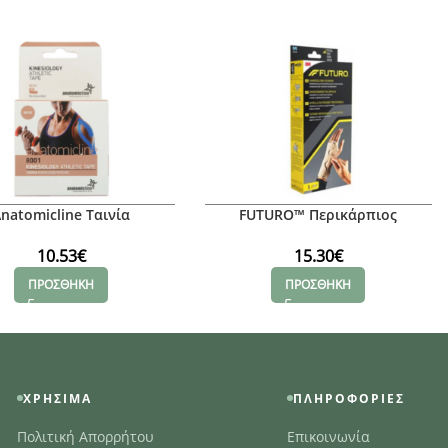
natomicline Ταινία
FUTURO™ Περικάρπιος
νησιοθεραπείας Beige
Νάρθηκας
10.53
€
15.30
€
ΠΡΟΣΘΗΚΗ
ΠΡΟΣΘΗΚΗ
ΧΡΉΣΙΜΑ
ΠΛΗΡΟΦΟΡΊΕΣ
Πολιτική Απορρήτου
Επικοινωνία