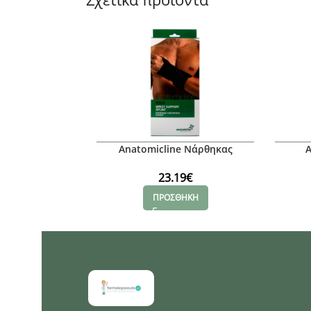
Anatomicline Νάρθηκας
A
υποστήριξης καρπού (Δεξί), Μ
Κι
23.19
€
ΠΡΟΣΘΗΚΗ