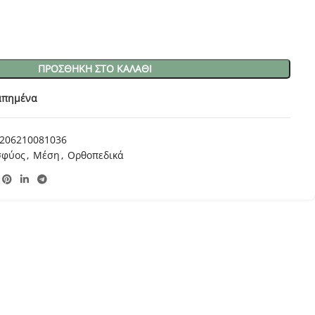
ΠΡΟΣΘΉΚΗ ΣΤΟ ΚΑΛΆΘΙ
απημένα
206210081036
σφύος
,
Μέση
,
Ορθοπεδικά