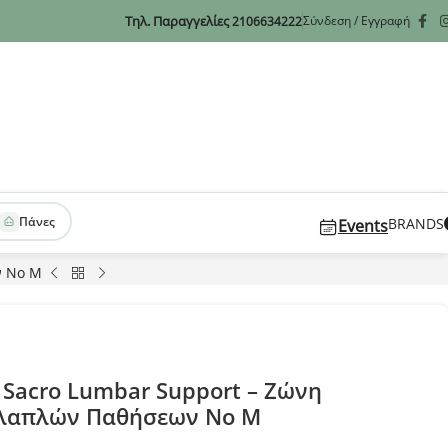
Τηλ. Παραγγελίες
Σύνδεση / Εγγραφή
2106634222
Πάνες
BRANDS
Events
ν No M
 Sacro Lumbar Support – Ζώνη
λαπλών Παθήσεων No M