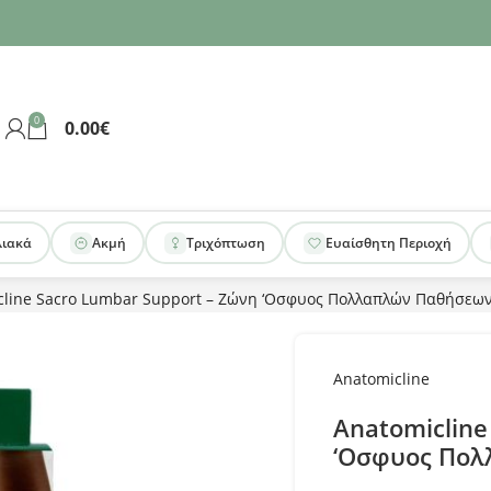
0
0.00
€
λιακά
Ακμή
Τριχόπτωση
Ευαίσθητη Περιοχή
cline Sacro Lumbar Support – Ζώνη ‘Οσφυος Πολλαπλών Παθήσεω
Anatomicline
Anatomicline
‘Οσφυος Πολ