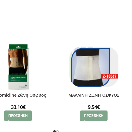
omicline Ζώνη Οσφύος
ΜΑΛΛΙΝΗ ΖΩΝΗ ΟΣΦΥΟΣ
λών Παθήσεων Gold Size
AFRODITE, XXL
Large Ύψος 20cm
33.10
€
9.54
€
ΠΡΟΣΘΗΚΗ
ΠΡΟΣΘΗΚΗ