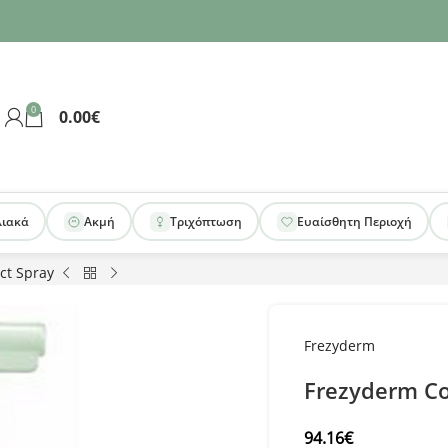
0
0.00
€
λιακά
Ακμή
Τριχόπτωση
Ευαίσθητη Περιοχή
ct Spray
Frezyderm
Frezyderm Co
94.16
€