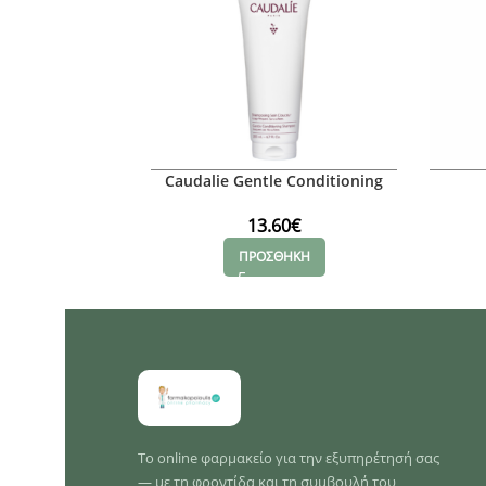
Caudalie Gentle Conditioning
Shampoo, 200ml
13.60
€
ΠΡΟΣΘΗΚΗ
Το online φαρμακείο για την εξυπηρέτησή σας
— με τη φροντίδα και τη συμβουλή του