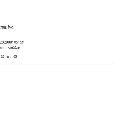
απημένα
202888105159
ner
,
Μαλλιά