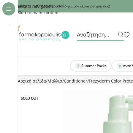
Recaptcha
Skip to navigation
armakopoioulis.gr
- Το
Online Φαρμακείο
για την εξυπηρέτηση σας!
Skip to main content
›
Summer Packs
Αντη
Αρχική σελίδα
Μαλλιά
Conditioner
Frezyderm Color Prote
SOLD OUT