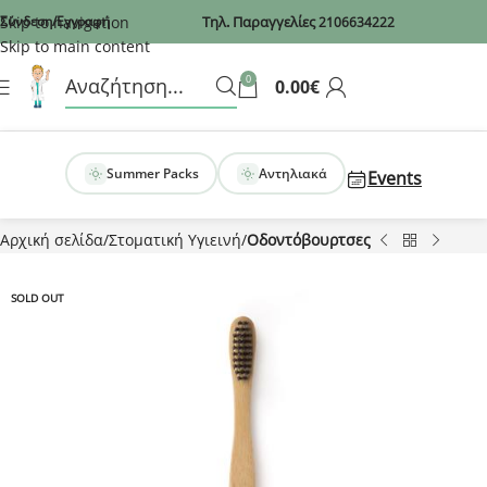
Recaptcha
Skip to navigation
Σύνδεση/Εγγραφή
Τηλ. Παραγγελίες
2106634222
Skip to main content
0
0.00
€
Summer Packs
Αντηλιακά
Events
Αρχική σελίδα
Στοματική Υγιεινή
Οδοντόβουρτσες
SOLD OUT