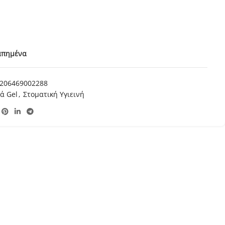
απημένα
206469002288
ά Gel
,
Στοματική Υγιεινή