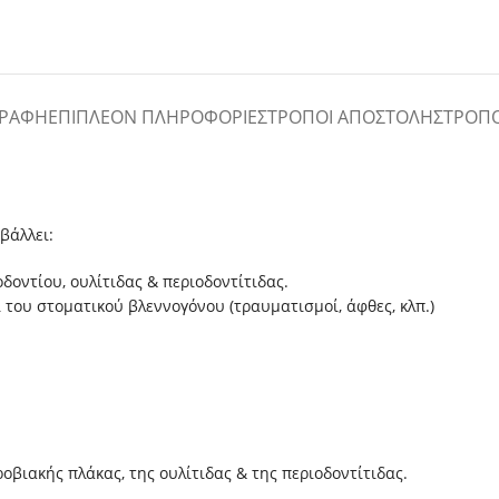
ΓΡΑΦΉ
ΕΠΙΠΛΈΟΝ ΠΛΗΡΟΦΟΡΊΕΣ
ΤΡΌΠΟΙ ΑΠΟΣΤΟΛΉΣ
ΤΡΌΠ
βάλλει:
δοντίου, ουλίτιδας & περιοδοντίτιδας.
του στοματικού βλεννογόνου (τραυματισμοί, άφθες, κλπ.)
ροβιακής πλάκας, της ουλίτιδας & της περιοδοντίτιδας.