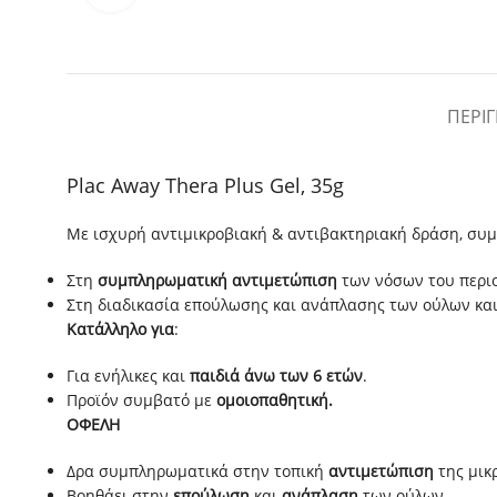
ΠΕΡΙ
Plac Away Thera Plus Gel, 35g
Mε ισχυρή αντιμικροβιακή & αντιβακτηριακή δράση, συμ
Στη
συμπληρωματική αντιμετώπιση
των νόσων του περιο
Στη διαδικασία επούλωσης και ανάπλασης των ούλων και 
Κατάλληλο για
:
Για ενήλικες και
παιδιά άνω των 6 ετών
.
Προϊόν συμβατό με
ομοιοπαθητική.
ΟΦΕΛΗ
Δρα συμπληρωματικά στην τοπική
αντιμετώπιση
της μικ
Βοηθάει στην
επούλωση
και
ανάπλαση
των ούλων.