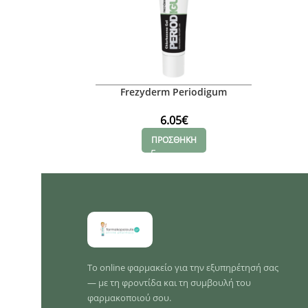
Frezyderm Periodigum
Chlorhexene
6.05
€
ΠΡΟΣΘΗΚΗ
Το online φαρμακείο για την εξυπηρέτησή σας
— με τη φροντίδα και τη συμβουλή του
φαρμακοποιού σου.