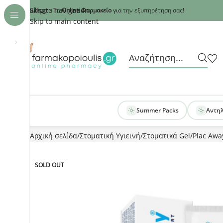
Recaptcha
Skip to navigation
armakopoioulis.gr
- Το
Online Φαρμακείο
για την εξυπηρέτηση σας!
Skip to main content
›
Summer Packs
Αντη
Αρχική σελίδα
Στοματική Υγιεινή
Στοματικά Gel
Plac Awa
SOLD OUT