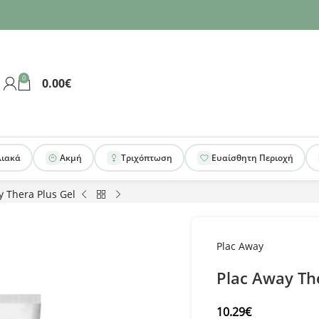
0
0.00
€
λιακά
Ακμή
Τριχόπτωση
Ευαίσθητη Περιοχή
y Thera Plus Gel
Plac Away
Plac Away Th
10.29
€