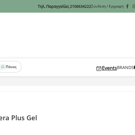
Τηλ. Παραγγελίες
Σύνδεση / Εγγραφή
2106634222
Πάνες
BRANDS
Events
era Plus Gel