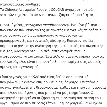
ατμοσφαιρικές συνθήκες
Το Chinese Astragalus Root της SOLGAR ανήκει στη σειρά
Φυτικών Εκχυλισμάτων & Βοτάνων εξαιρετικής ποιότητας.
Ο Αστράγαλος (
Astragalus
membranaceus
) είναι ένα βότανο
πλούσιο σε πολυσακχαρίτες με αρκετές ευεργετικές επιδράσεις
στον οργανισμό. Είναι παραδοσιακά γνωστό για τις
προσαρμογενείς και τονωτικές ιδιότητες. Επιπλέον, παίζει
σημαντικό ρόλο στην ανάκτηση της πνευματικής και σωματικής
ευεξίας, ιδιαίτερα όταν βρισκόμαστε αντιμέτωποι με
στρεσσογόνες καταστάσεις. Ένα άλλο σημαντικό χαρακτηριστικό
του Αστράγαλου είναι η υποστήριξη που παρέχει στις φυσικές
άμυνες του οργανισμού.
Είναι γεγονός ότι πολλοί από εμάς ζούμε σε ένα αστικό
περιβάλλον με έντονα επιβαρυμένη ατμόσφαιρα. Επιπλέον, οι
συχνές εναλλαγές της θερμοκρασίας, καθώς και η έντονη υγρασία
αποτελούν παράγοντες που μπορεί να μας επηρεάσουν. Ο
Αστράγαλος μπορεί να αυξήσει τη φυσιολογική αντίσταση του
οργανισμού σε περιπτώσεις τέτοιων ατμοσφαιρικών συνθηκών.