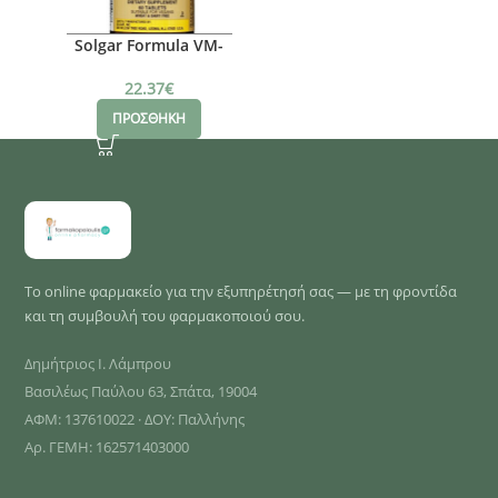
Solgar Formula VM-
2000, 60 tabs
22.37
€
ΠΡΟΣΘΗΚΗ
Το online φαρμακείο για την εξυπηρέτησή σας — με τη φροντίδα
και τη συμβουλή του φαρμακοποιού σου.
Δημήτριος Ι. Λάμπρου
Βασιλέως Παύλου 63, Σπάτα, 19004
ΑΦΜ: 137610022 · ΔΟΥ: Παλλήνης
Αρ. ΓΕΜΗ: 162571403000