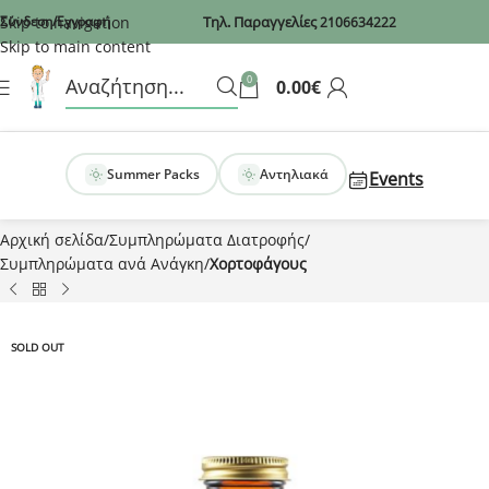
Recaptcha
Skip to navigation
Σύνδεση/Εγγραφή
Τηλ. Παραγγελίες
2106634222
Skip to main content
0
0.00
€
Summer Packs
Αντηλιακά
Events
Αρχική σελίδα
Συμπληρώματα Διατροφής
Συμπληρώματα ανά Ανάγκη
Χορτοφάγους
SOLD OUT